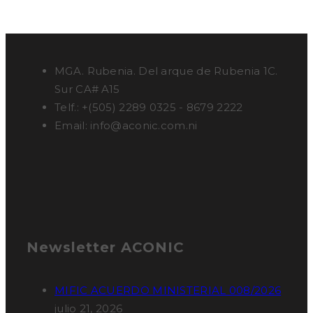
Nosotros Nosotros Nosotros
MGA. Rubenia. Del arque de Rubenia 1C.
Sur CA# A15
Telf.: +(505) 2289 0325 - 8679 2222
Email: info@aconic.com.ni
Newsletter ACONIC
MIFIC ACUERDO MINISTERIAL 008/2026
julio 21, 2026