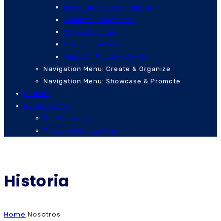
Asesoría Legal Aduanera
Tramites Especiales
Capacitaciones
Transporte Local
Almacén Fiscal ACONISA
Navigation Menu: Create & Organize
Navigation Menu: Showcase & Promote
Cotizar
Contáctanos
Contactanos
Trabaje con nosotros
Historia
Home
Nosotros