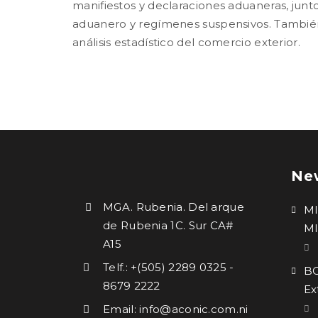
manifiestos y declaraciones aduaneras, junt
aduanero y regímenes suspensivos. También
análisis estadístico del comercio exterior.
Ne
MGA. Rubenia. Del arque
M
de Rubenia 1C. Sur CA#
MI
A15
Telf.: +(505) 2289 0325 -
BC
8679 2222
Ex
Email: info@aconic.com.ni