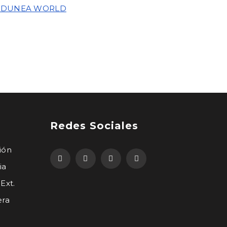
IDUNEA WORLD
Redes Sociales
ión
ia
Ext.
era