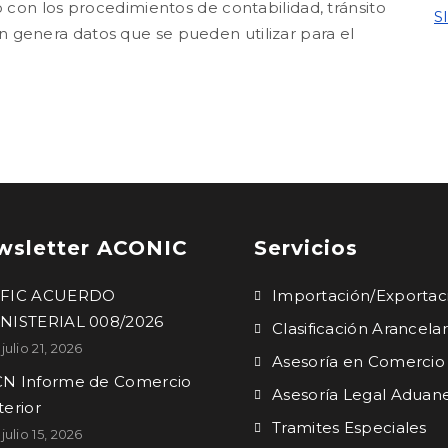
o con los procedimientos de contabilidad, tránsito
S
 genera datos que se pueden utilizar para el
Sistemas Aduaneros
wsletter ACONIC
Servicios
IFIC ACUERDO
Importación/Exportac
NISTERIAL 008/2026
Clasificación Arancelar
julio 21, 2026
Asesoría en Comercio 
N Informe de Comercio
Asesoría Legal Aduan
terior
Tramites Especiales
julio 15, 2026