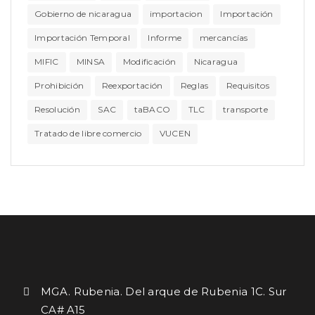
Gobierno de nicaragua
importacion
Importación
Importación Temporal
Informe
mercancías
MIFIC
MINSA
Modificación
Nicaragua
Prohibición
Reexportación
Reglas
Requisitos
Resolución
SAC
taBACO
TLC
transporte
Tratado de libre comercio
VUCEN
MGA. Rubenia. Del arque de Rubenia 1C. Sur
CA# A15