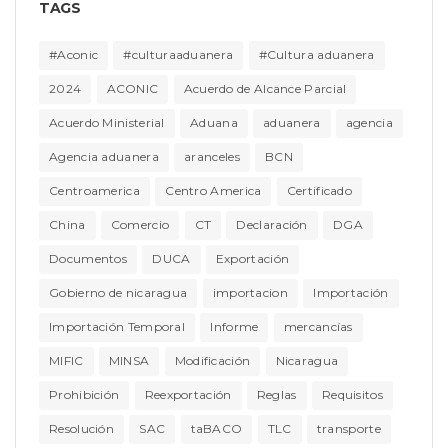
TAGS
#Aconic
#culturaaduanera
#Cultura aduanera
2024
ACONIC
Acuerdo de Alcance Parcial
Acuerdo Ministerial
Aduana
aduanera
agencia
Agencia aduanera
aranceles
BCN
Centroamerica
Centro America
Certificado
China
Comercio
CT
Declaración
DGA
Documentos
DUCA
Exportación
Gobierno de nicaragua
importacion
Importación
Importación Temporal
Informe
mercancías
MIFIC
MINSA
Modificación
Nicaragua
Prohibición
Reexportación
Reglas
Requisitos
Resolución
SAC
taBACO
TLC
transporte