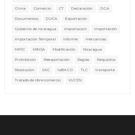
China
Comercio
CT
Declaración
DGA
Documentos
DUCA
Exportación
Gobierno de nicaragua
importacion
Importación
Importación Temporal
Informe
mercancías
MIFIC
MINSA
Modificación
Nicaragua
Prohibición
Reexportación
Reglas
Requisitos
Resolución
SAC
taBACO
TLC
transporte
Tratado de libre comercio
VUCEN