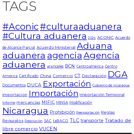
TAGS
#Aconic
#culturaaduanera
#Cultura aduanera
ACONIC
Acuerdo
2024
Aduana
Acuerdo Ministerial
de Alcance Parcial
aduanera
agencia
Agencia
aduanera
BCN
aranceles
Centroamerica
Centro
DGA
CT
China
Comercio
Declaración
America
Certificado
Exportación
DUCA
Documentos
Gobierno de nicaragua
Importación
importacion
Importación Temporal
MIFIC
mercancías
MINSA
Modificación
Informe
Nicaragua
Prohibición
Reglas
Reexportación
TLC
Tratado de
transporte
Requisitos
SAC
taBACO
Resolución
libre comercio
VUCEN