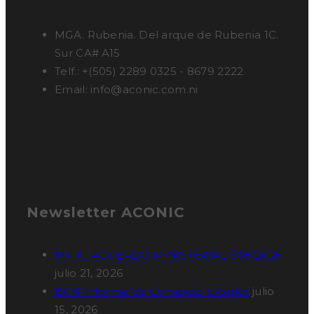
MGA. Rubenia. Del arque de Rubenia 1C.
Sur CA# A15
Telf.: +(505) 2289 0325 - 8679 2222
Email: info@aconic.com.ni
Newsletter ACONIC
MIFIC ACUERDO MINISTERIAL 008/2026
julio 21, 2026
BCN Informe de Comercio Exterior
julio
15, 2026