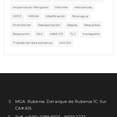
Importación Temporal
Informe
mercancías
MIFIC
MINSA
Modificación
Nicaragua
Prohibición
Reexportación
Reglas
Requisitos
Resolución
SAC
taBACO
TLC
transporte
Tratado de libre comercio
VUCEN
MGA. Rubenia. Del arque de Rubenia 1C. Sur
CA# A15
Telf.: +(505) 2289 0325 - 8679 2222