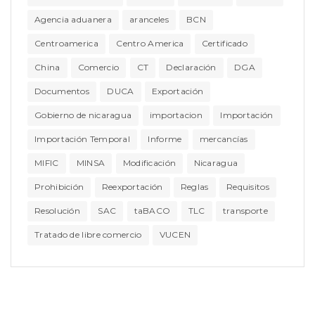
Agencia aduanera
aranceles
BCN
Centroamerica
Centro America
Certificado
China
Comercio
CT
Declaración
DGA
Documentos
DUCA
Exportación
Gobierno de nicaragua
importacion
Importación
Importación Temporal
Informe
mercancías
MIFIC
MINSA
Modificación
Nicaragua
Prohibición
Reexportación
Reglas
Requisitos
Resolución
SAC
taBACO
TLC
transporte
Tratado de libre comercio
VUCEN