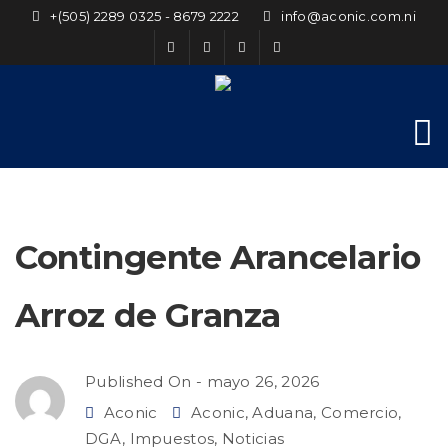
+(505) 2289 0325 - 8679 2222
info@aconic.com.ni
Contingente Arancelario
Arroz de Granza
Published On -
mayo 26, 2026
Aconic
Aconic
,
Aduana
,
Comercio
,
DGA
,
Impuestos
,
Noticias