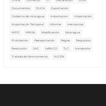
China
Comercio
CT
Declaración
DGA
Documentos
DUCA
Exportación
Gobierno de nicaragua
importacion
Importación
Importación Temporal
Informe
mercancías
MIFIC
MINSA
Modificación
Nicaragua
Prohibición
Reexportación
Reglas
Requisitos
Resolución
SAC
taBACO
TLC
transporte
Tratado de libre comercio
VUCEN