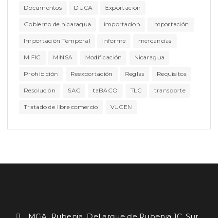
Documentos
DUCA
Exportación
Gobierno de nicaragua
importacion
Importación
Importación Temporal
Informe
mercancías
MIFIC
MINSA
Modificación
Nicaragua
Prohibición
Reexportación
Reglas
Requisitos
Resolución
SAC
taBACO
TLC
transporte
Tratado de libre comercio
VUCEN
MGA. Rubenia. Del arque de Rubenia 1C. Sur