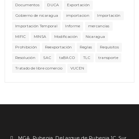
Documentos
DUCA
Exportación
Gobierno de nicaragua
importacion
Importación
Importación Temporal
Informe
mercancías
MIFIC
MINSA
Modificación
Nicaragua
Prohibición
Reexportación
Reglas
Requisitos
Resolución
SAC
taBACO
TLC
transporte
Tratado de libre comercio
VUCEN
MGA. Rubenia. Del arque de Rubenia 1C. Sur