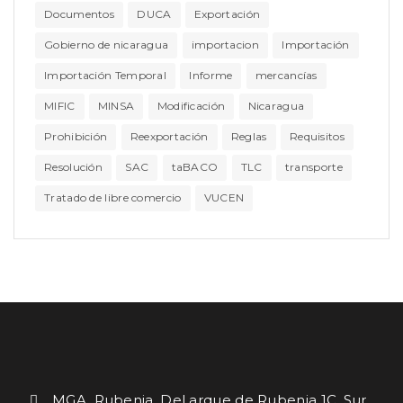
Documentos
DUCA
Exportación
Gobierno de nicaragua
importacion
Importación
Importación Temporal
Informe
mercancías
MIFIC
MINSA
Modificación
Nicaragua
Prohibición
Reexportación
Reglas
Requisitos
Resolución
SAC
taBACO
TLC
transporte
Tratado de libre comercio
VUCEN
MGA. Rubenia. Del arque de Rubenia 1C. Sur