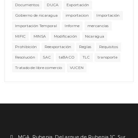
Documentos
DUCA
Exportación
Gobierno de nicaragua
importacion
Importación
Importación Temporal
Informe
mercancías
MIFIC
MINSA
Modificación
Nicaragua
Prohibición
Reexportación
Reglas
Requisitos
Resolución
SAC
taBACO
TLC
transporte
Tratado de libre comercio
VUCEN
MGA. Rubenia. Del arque de Rubenia 1C. Sur