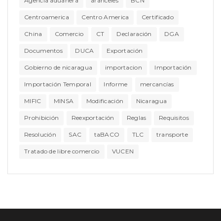
Agencia aduanera
aranceles
BCN
Centroamerica
Centro America
Certificado
China
Comercio
CT
Declaración
DGA
Documentos
DUCA
Exportación
Gobierno de nicaragua
importacion
Importación
Importación Temporal
Informe
mercancías
MIFIC
MINSA
Modificación
Nicaragua
Prohibición
Reexportación
Reglas
Requisitos
Resolución
SAC
taBACO
TLC
transporte
Tratado de libre comercio
VUCEN