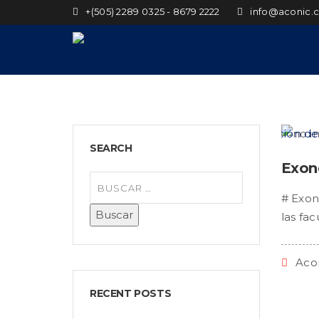
+(505) 2289 0325 - 8679 2222
info@aconic.
SEARCH
Exon
# Exon
las fac
Aco
RECENT POSTS