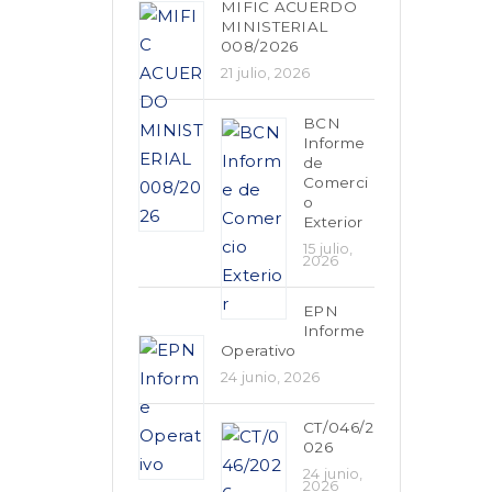
MIFIC ACUERDO
MINISTERIAL
008/2026
21 julio, 2026
BCN
Informe
de
Comerci
o
Exterior
15 julio,
2026
EPN
Informe
Operativo
24 junio, 2026
CT/046/2
026
24 junio,
2026