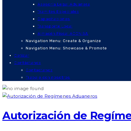
Asesoría Legal Aduanera
Tramites Especiales
Capacitaciones
Transporte Local
Almacén Fiscal ACONISA
Navigation Menu: Create & Organize
Navigation Menu: Showcase & Promote
Cotizar
Contáctanos
Contactanos
Trabaje con nosotros
Autorización de Regím