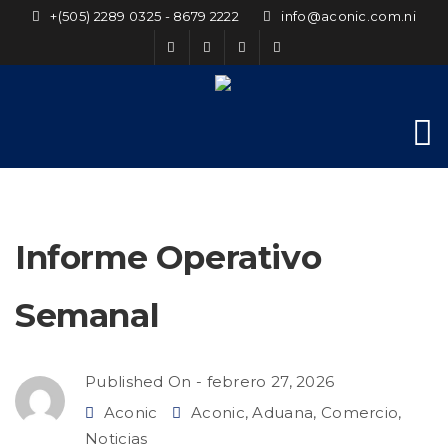
+(505) 2289 0325 - 8679 2222
info@aconic.com.ni
Informe Operativo
Semanal
Published On -
febrero 27, 2026
Aconic
Aconic
,
Aduana
,
Comercio
,
Noticias