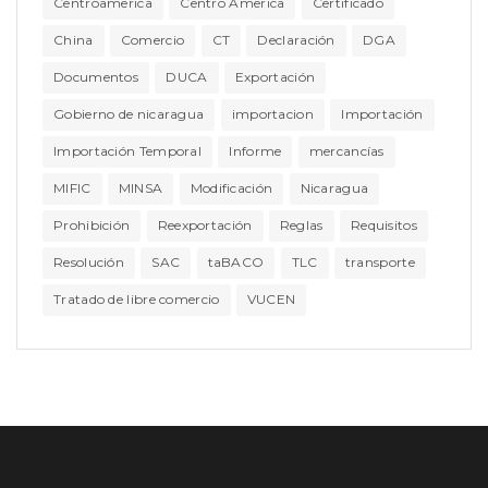
Centroamerica
Centro America
Certificado
China
Comercio
CT
Declaración
DGA
Documentos
DUCA
Exportación
Gobierno de nicaragua
importacion
Importación
Importación Temporal
Informe
mercancías
MIFIC
MINSA
Modificación
Nicaragua
Prohibición
Reexportación
Reglas
Requisitos
Resolución
SAC
taBACO
TLC
transporte
Tratado de libre comercio
VUCEN